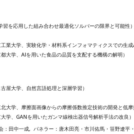
学、機械学習を応用した組み合わせ最適化ソルバーの限界と可能性
）
ル / 東京工業大学、実験化学・材料系インフォマティクスでの生成
ル / 京都大学、AIを用いた食品の品質を支配する機構の解明）
ル / 名古屋大学、自然言語処理と深層学習）
）
パネル / 東北大学、摩擦面画像からの摩擦係数推定技術の開発と
ル / 東京大学、GANを用いたガンマ線検出器信号解析手法の改良）
会：田中一成, パネラー：唐木田亮・市川佑馬・笹野遼平