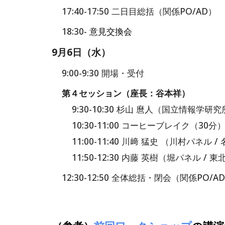
1
7
:40-17:
5
0
二日目
総括（関係PO/AD）
18:30-
意見交換会
9月6日（水）
9:00-9:30 開場・受付
第４セッション
（座長：谷本祥）
9:30-10:30 杉山 麿人（国立情
10:30-11:00 コーヒーブレイク（30分
11:00-11:40 川﨑 猛史 （川村
11:50-12:30
内藤 英樹（堀パネル /
1
2
:
3
0-1
2
:
50
全体
総括
・閉会
（関係PO/A