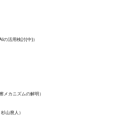
）
AIの活用検討(中)）
低摩擦メカニズムの解明）
・杉山麿人）