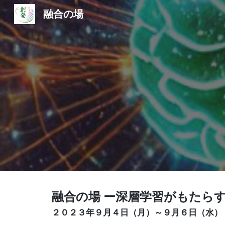
融合の場
Sk
融合の場 ー深層学習がもたら
２０２３年
９
月
４
日（
月
）～９月
６
日（
水
）