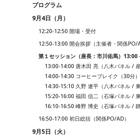
プログラム
9月4日（月）
12:20-12:50 開場・受付
12:
5
0-1
3
:
0
0
開会挨拶（主催者・関係PO/
第１セッション
（座長：市川佑馬）1
3:00 
13:00-14:00 唐木田 亮（八木パ
14:00-14:30 コーヒーブレイク（30分
14:30-15:10 久野 遼平（八木パ
15:20-16:00 福田 信二（石塚パ
16:10-16:50 峰野 博史（石塚パネ
16:
5
0-1
7
:
0
0
初日総括（
関係PO/AD
）
9月5日
（
火
）